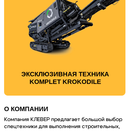
О КОМПАНИИ
Компания КЛЕВЕР предлагает большой выбор
спецтехники для выполнения строительных,
демонтажных и земляных работ.
В нашем штате работают постоянные
сотрудники с многолетним стажем и мы
готовы выполнить самую сложную задачу в
кратчайшие сроки!
Основное наше направление — это демонтаж
зданий и подготовка участка к строительству.
Подготовка участка к строительству
необходима для нормального планирования и
постройки новых домов/зданий,
облагораживания самого участка и
проведения зонирования.
Чем мы можем вам помочь:
— если на участке вам достались старые
здания/строения, мы выполним демонтаж
зданий, уберём ненужную растительность
— затем переработаем строительный мусор в
бой бетона, бой кирпича, переработаем
древесину