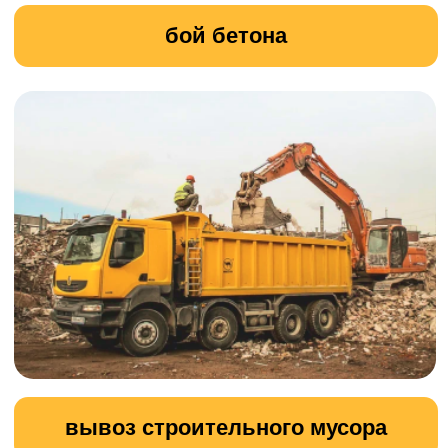
Наша компания предлагает
профессиональные услуги по
земляным работам.
Мы выполняем широкий спектр задач,
связанных с подготовкой и
обустройством земельных участков,
включая рытьё котлованов, траншей и
канав, а также устройство насыпей и
планировку территорий.
УЗНАТЬ ПОДРОБНОСТИ