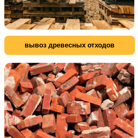
Демонтаж зданий
Наша компания предлагает
профессиональные услуги по
демонтажу зданий.
Мы обеспечиваем безопасное и
эффективное выполнение работ
любой сложности с использованием