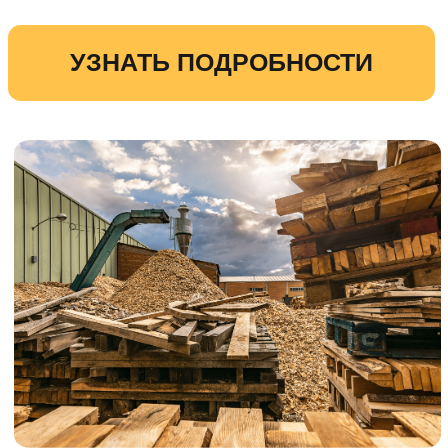
Наша компания предлагает
профессиональные услуги по прокладке
временных дорог.
Мы создадим удобные подъездные пути
для строительной техники и рабочих,
обеспечив быстрое и безопасное
перемещение по территории объекта.
УЗНАТЬ ПОДРОБНОСТИ