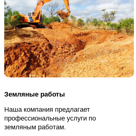
Мы аккуратно и оперативно уберём
опилки, стружку, обрезки досок и другие
отходы древесины с вашей территории.
Затем мы вывезем их на
специализированные полигоны для
утилизации или хранения.
УЗНАТЬ ПОДРОБНОСТИ