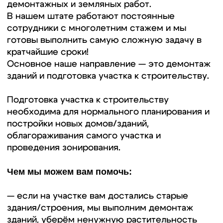
— после всего вывезем строительный мусор
с вашего участка, вывезем древесные отходы
— и, наконец, расчистим участок, выровняем
его и вы сможете начать строительство!
Будем рады сотрудничеству с Вами!
Каждый год мы пополняем линейку
оборудования современной техникой,
решающей любые строительные задачи.
География работ
Мы работаем в Московской
области и ближайших регионах