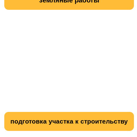
Email:
eco_klever@mail.ru
WhatsApp:
8 906 011 92 94
График работы:
с 8 до 19 без выходных
Остались вопросы? Напишите нам!
Офис