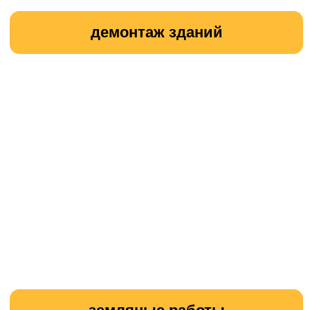
прокладка временной дороги
Контакты
ООО «КЛЕВЕР»
Офис:
г. Ногинск, ул. Советской
Конституции, д. 2А, пом. II-2.3
Технопарк:
Московская область,
Богородский г.о., село Балобаново,
территория Усадьба, Земельный участок 2
Навигатор к технопарку:
Построить
маршрут
Телефон:
+7 906 011-92-94