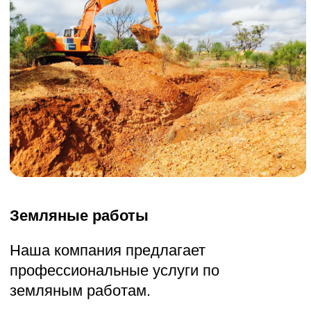
Мы аккуратно и оперативно уберём
опилки, стружку, обрезки досок и другие
отходы древесины с вашей территории.
Затем мы вывезем их на
специализированные полигоны для
утилизации или хранения.
УЗНАТЬ ПОДРОБНОСТИ