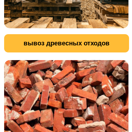
Демонтаж зданий
Наша компания предлагает
профессиональные услуги по
демонтажу зданий.
Мы обеспечиваем безопасное и
эффективное выполнение работ
любой сложности с использованием