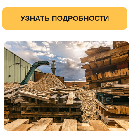
Наша компания предлагает
профессиональные услуги по прокладке
временных дорог.
Мы создадим удобные подъездные пути
для строительной техники и рабочих,
обеспечив быстрое и безопасное
перемещение по территории объекта.
УЗНАТЬ ПОДРОБНОСТИ