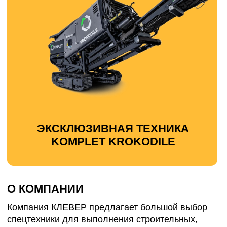
О КОМПАНИИ
Компания КЛЕВЕР предлагает большой выбор
спецтехники для выполнения строительных,
демонтажных и земляных работ.
В нашем штате работают постоянные сотрудники
с многолетним стажем и мы готовы выполнить
самую сложную задачу в кратчайшие сроки!
Основное наше направление — это демонтаж
зданий и подготовка участка к строительству.
Подготовка участка к строительству необходима
для нормального планирования и постройки
новых домов/зданий, облагораживания самого
участка и проведения зонирования.
Чем мы можем вам помочь:
— если на участке вам достались старые
здания/строения, мы выполним демонтаж
зданий, уберём ненужную растительность
— затем переработаем строительный мусор в
бой бетона, бой кирпича, переработаем
древесину
— после всего вывезем строительный мусор с
вашего участка, вывезем древесные отходы
— и, наконец, расчистим участок, выровняем его