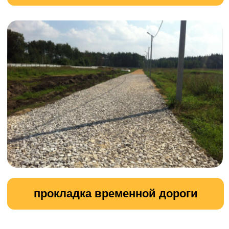
Подготовка участка к строительству
Наша компания предлагает
профессиональные услуги по
подготовке участка к строительству.
Мы берём на себя все необходимые
работы, чтобы обеспечить
качественное и безопасное начало
строительства.
УЗНАТЬ ПОДРОБНОСТИ