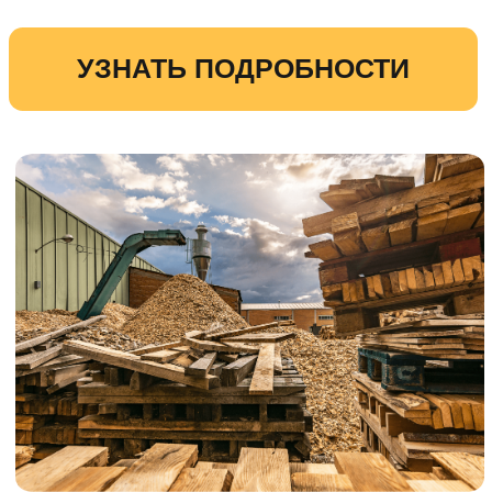
Наша компания предлагает
профессиональные услуги по прокладке
временных дорог.
Мы создадим удобные подъездные пути
для строительной техники и рабочих,
обеспечив быстрое и безопасное
перемещение по территории объекта.
УЗНАТЬ ПОДРОБНОСТИ