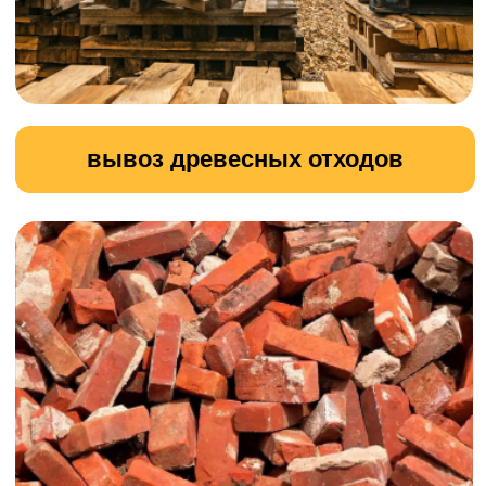
Демонтаж зданий
Наша компания предлагает
профессиональные услуги по
демонтажу зданий.
Мы обеспечиваем безопасное и
эффективное выполнение работ
любой сложности с использованием