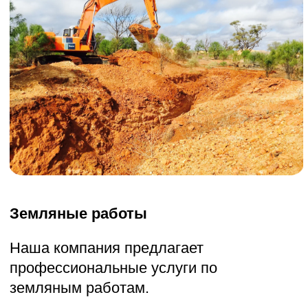
Мы аккуратно и оперативно уберём
опилки, стружку, обрезки досок и другие
отходы древесины с вашей территории.
Затем мы вывезем их на
специализированные полигоны для
утилизации или хранения.
УЗНАТЬ ПОДРОБНОСТИ