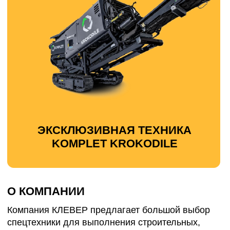
О КОМПАНИИ
Компания КЛЕВЕР предлагает большой выбор
спецтехники для выполнения строительных,
демонтажных и земляных работ.
В нашем штате работают постоянные сотрудники
с многолетним стажем и мы готовы выполнить
самую сложную задачу в кратчайшие сроки!
Основное наше направление — это демонтаж
зданий и подготовка участка к строительству.
Подготовка участка к строительству необходима
для нормального планирования и постройки
новых домов/зданий, облагораживания самого
участка и проведения зонирования.
Чем мы можем вам помочь:
— если на участке вам достались старые
здания/строения, мы выполним демонтаж
зданий, уберём ненужную растительность
— затем переработаем строительный мусор в
бой бетона, бой кирпича, переработаем
древесину
— после всего вывезем строительный мусор с
вашего участка, вывезем древесные отходы
— и, наконец, расчистим участок, выровняем его