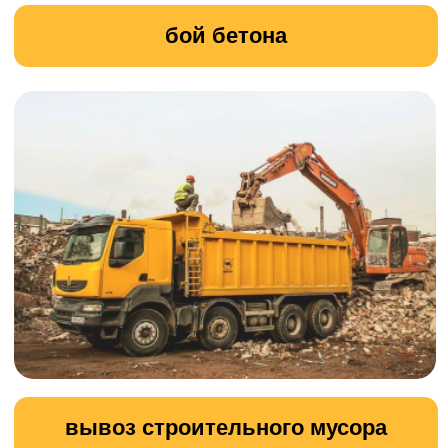
Наша компания предлагает
профессиональные услуги по
земляным работам.
Мы выполняем широкий спектр задач,
связанных с подготовкой и
обустройством земельных участков,
включая рытьё котлованов, траншей и
канав, а также устройство насыпей и
планировку территорий.
УЗНАТЬ ПОДРОБНОСТИ