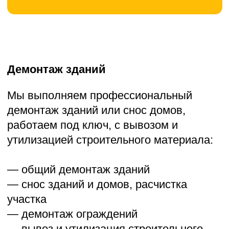
— снос зданий и домов, расчистка
участка
— демонтаж ограждений
— вывоз и утилизация строительного
мусора
Возможен срочный выезд на ваш объект.
Осуществляем снос зданий по
Московской области и близлежащим
областям. Своя техника.
Можем полностью подготовить участок
к строительству — снесём здания,
переработаем бетон, кирпич, древесину,
вывезем строительный мусор, расчистим
участок.
Хотите заказать услугу? Звоните,
пишите: