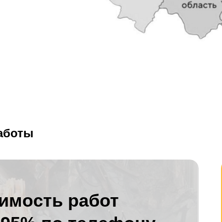
аботы
оимость работ