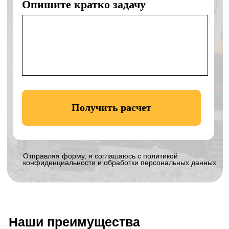
Контакты
ООО «КЛЕВЕР»
Офис:
г. Ногинск, ул. Советской
Конституции, д. 2А, пом. II-2.3
Технопарк:
Московская область,
Богородский г.о., село Балобаново,
территория Усадьба, Земельный участок 2
Навигатор к технопарку:
Построить
маршрут
Телефон:
+7 906 011-92-94
Email:
eco_klever@mail.ru
WhatsApp:
8 906 011 92 94
График работы:
с 8 до 19 без выходных