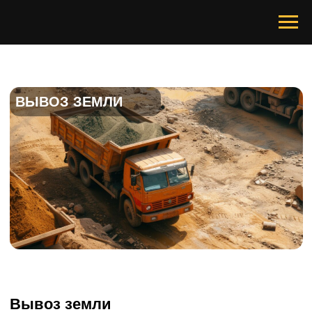
ВЫВОЗ ЗЕМЛИ
Вывоз земли
Мы выполняем любые земляные работы
c вывозом земли и утилизацией грунта:
— рытье котлованов
— рытье траншей и разработка грунтов