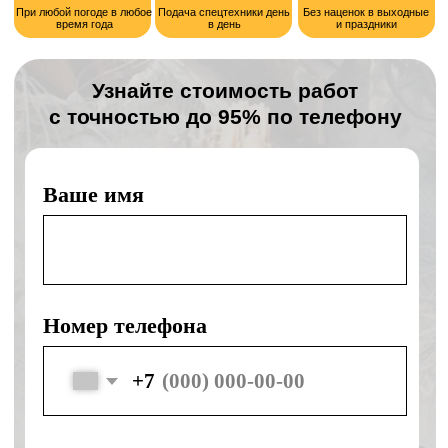
Отправляя форму, я соглашаюсь с политикой
конфиденциальности и обработки персональных данных
Наши преимущества
День в день
Подача спецтехники день в день
Без наценок
Без наценок в выходные и праздники
Своя техника
Собственная спецтехника ведущих
марок
Безопасность
Безопасность и правильное
выполнение работ