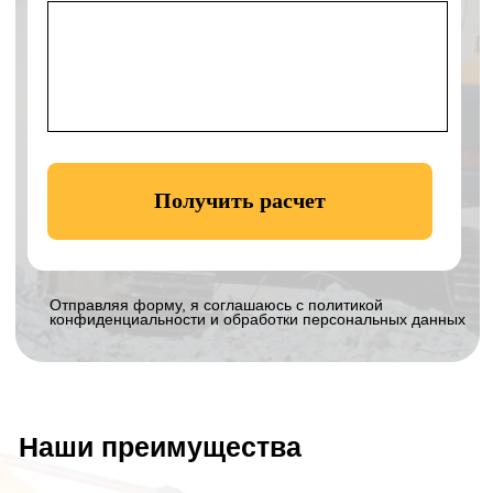
Контакты
ООО «КЛЕВЕР»
Офис:
г. Ногинск, ул. Советской
Конституции, д. 2А, пом. II-2.3
Технопарк:
Московская область,
Богородский г.о., село Балобаново,
территория Усадьба, Земельный участок 2
Навигатор к технопарку:
Построить
маршрут
Телефон:
+7 906 011-92-94
Email:
eco_klever@mail.ru
WhatsApp:
8 906 011 92 94
График работы:
с 8 до 19 без выходных