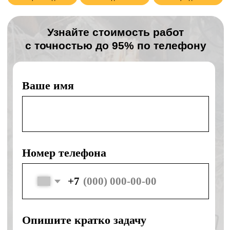
Отправляя форму, я соглашаюсь с политикой
конфиденциальности и обработки персональных данных
Наши преимущества
День в день
Подача спецтехники день в день
Без наценок
Без наценок в выходные и праздники
Своя техника
Собственная спецтехника ведущих
марок
Безопасность
Безопасность и правильное
выполнение работ