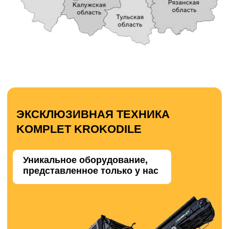
строительством, демонтажем и утилизацией
отходов.
Его универсальность, мобильность и
эффективность делают его отличным
выбором для решения широкого спектра
задач в области переработки отходов.
Мобильный шредер Komplete
Krokodile: эффективное решение для
переработки различных типов
отходов:
Komplete Krokodile — это двухвальный шредер,
который представляет собой универсальное и
эффективное решение для переработки
разнообразных отходов.
Он способен обрабатывать такие материалы,
как железобетон, строительные отходы,
крупногабаритные отходы (КГО), отходы
древесины и многое другое.