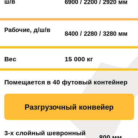
Магнитный сепаратор с возможностью
регулировки высоты
Увеличенный опрокидывающийся
бункер
Система пылеподавления
Аренда оборудования
Предоставляем оборудование на смену,
неделю, месяц
При любой погоде в любое
Подача спецтехники день
Без наценок в выходные
время года
в день
и праздники
Узнайте стоимость аренды шредера,
заполнив форму на сайте: