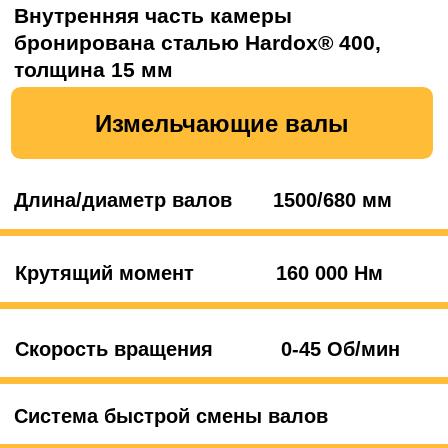
Система управления
Монитор для отслеживания и
настройки всех параметров
3 режима работы: бетон, древесина
и смешанные отходы
Пульт дистанционного управления
(траками, подъемным бункером и
магнитным сепаратором)
Проводной пульт управления
Гидравлически управляемые боковые
гребенки
Гидравлическое управление высотой