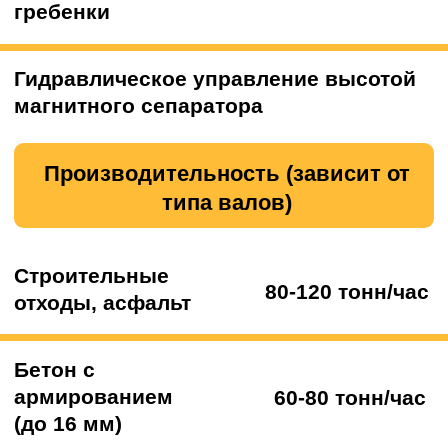
Контакты
ООО «КЛЕВЕР»
Офис:
г. Ногинск, ул. Советской
Конституции, д. 2А, пом. II-2.3
Технопарк:
Московская область,
Богородский г.о., село Балобаново,
территория Усадьба, Земельный участок 2
Навигатор к технопарку:
Построить
маршрут
Телефон:
+7 906 011-92-94
Email:
eco_klever@mail.ru
WhatsApp:
8 906 011 92 94
График работы:
с 8 до 19 без выходных
Остались вопросы? Напишите нам!