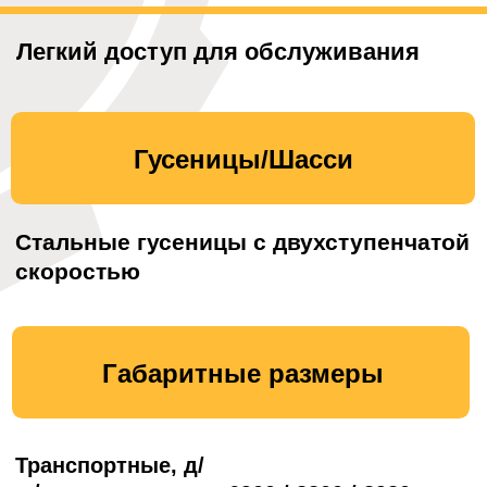
Корни деревьев
15 тонн/час
(до 400 мм)
Бытовые отходы
15-20 тонн/час
Бытовая техника
10 тонн/час
Размер измельченного
0-250 мм
материала
Комплектация
Комплект ударных валов (измельчение
строительного мусора, асфальта,
бетона)