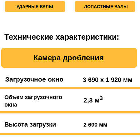
Вес
15 000 кг
Помещается в 40 футовый контейнер
Разгрузочный конвейер
3-х слойный шевронный
800 мм
каучук, ширина
Высота разгрузки
3 250 мм
Магнитный сепаратор металлов
Запатентованная система установки
над конвейерной лентой с
возможностью подъема и опускания