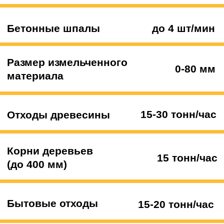
Офис
Построить маршрут
Технопарк