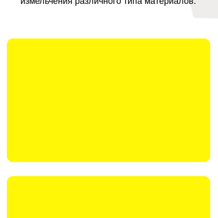
Технические характеристики:
Камера дробления
Загрузочное окно
3 690 x 1 920 мм
Объем загрузочного
3
2,3 м
окна
Высота загрузки
2 600 мм
Внутренняя часть камеры
бронирована сталью Hardox® 400,
толщина 15 мм
Измельчающие валы
Длина/диаметр валов
1500/680 мм