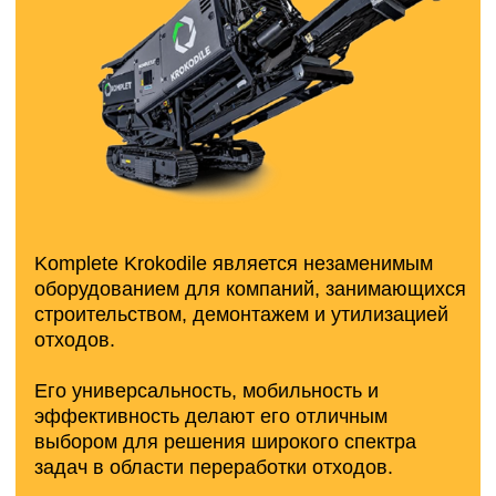
Особенности:
Асинхронный привод с чередующейся
регулировкой скорости вала для равномерной
подачи тяжелого материала
Мощный и экономичный дизельный двигатель
Volvo Penta Евро 3 мощностью 220 л.с.
Функция автоматического реверса защищает
от повреждения дробильных инструментов
Компактные размеры и малый вес - общий вес
всего 15 тонн позволяет легко
транспортировать на мультилифте либо
низкорамном прицепе
Возможность быстрой смены валов для
измельчения различного типа материалов.