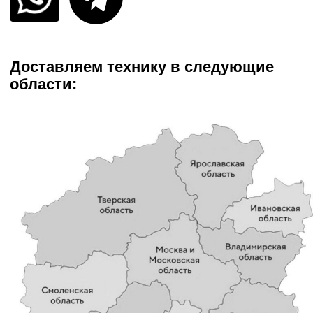
ЭКСКЛЮЗИВНАЯ ТЕХНИКА
KOMPLET KROKODILE
Уникальное оборудование,
представленное только у нас
Komplete Krokodile является незаменимым
оборудованием для компаний, занимающихся