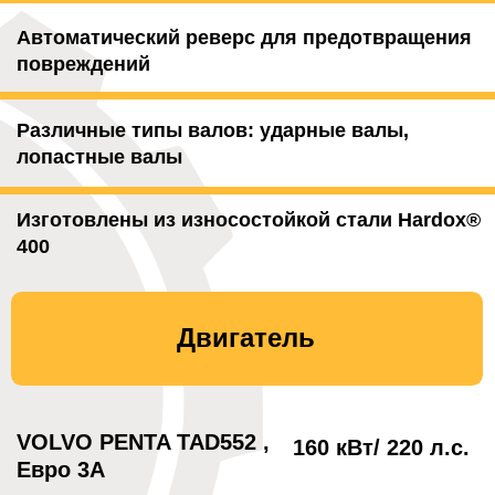
магнитного сепаратора
Производительность (зависит от
типа валов)
Строительные
80-120 тонн/час
отходы, асфальт
Бетон с
армированием
60-80 тонн/час
(до 16 мм)
Бетонные шпалы
до 4 шт/мин
Размер измельченного
0-80 мм
материала
15-30 тонн/час
Отходы древесины