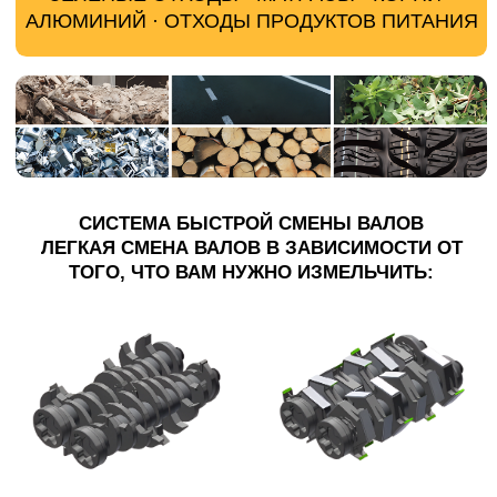
Легкий доступ для обслуживания
Гусеницы/Шасси
Стальные гусеницы с двухступенчатой
скоростью
Габаритные размеры
Транспортные, д/
ш/в
6900 / 2200 / 2920 мм
Рабочие, д/ш/в
8400 / 2280 / 3280 мм