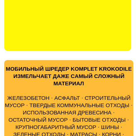
Крутящий момент
160 000 Нм
Скорость вращения
0-45 Об/мин
Система быстрой смены валов
Автоматический реверс для предотвращения
повреждений
Различные типы валов: ударные валы,
лопастные валы
Изготовлены из износостойкой стали Hardox®
400
Двигатель
VOLVO PENTA TAD552 ,
160 кВт/ 220 л.с.
Евро 3А