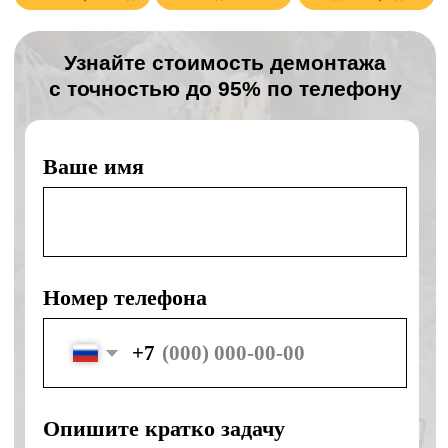
Отправляя форму, я соглашаюсь с политикой
конфиденциальности и обработки персональных
данных
Наши преимущества
День в день
Подача спецтехники день в день
Без наценок
Без наценок в выходные и
праздники
Своя техника
Собственная спецтехника ведущих
марок
Безопасность
Безопасность и правильное
выполнение работ