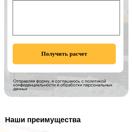
Контакты
ООО «КЛЕВЕР»
Офис:
г. Ногинск, ул. Советской
Конституции, д. 2А, пом. II-2.3
Технопарк:
Московская область,
Богородский г.о., село Балобаново,
территория Усадьба, Земельный участок 2
Навигатор к технопарку:
Построить
маршрут
Телефон:
+7 906 011-92-94
Email:
eco_klever@mail.ru
WhatsApp:
8 906 011 92 94
График работы:
с 8 до 19 без выходных