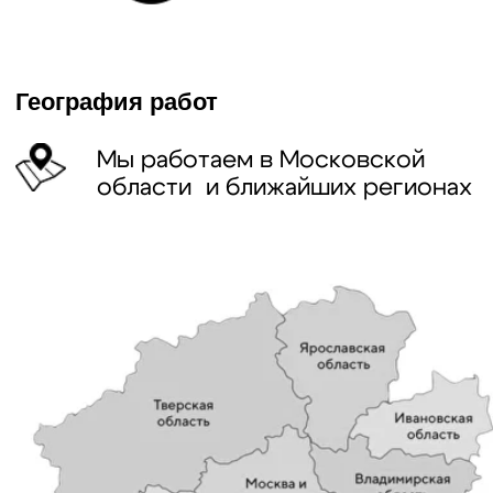
Наши услуги
Осуществляем комплексные работы
При любой погоде
Подача спецтехники день
Без наценок в
в любое время года
в день
выходные и праздники
Узнайте стоимость демонтажа
с точностью до 95% по телефону