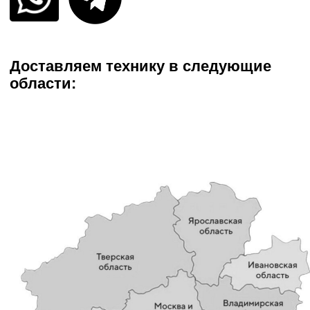
Аренда оборудования
Предоставляем оборудование на смену,
неделю, месяц
При любой погоде в любое
Подача спецтехники день
Без наценок в выходные
время года
в день
и праздники
Узнайте стоимость аренды,
заполнив форму на сайте:
Ваше имя