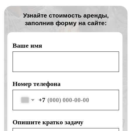
День в день
Подача спецтехники день в день
Без наценок
Без наценок в выходные и праздники
Своя техника
Собственная спецтехника ведущих
марок
Безопасность
Безопасность и правильное
выполнение работ
Контакты
ООО «КЛЕВЕР»
Офис:
г. Ногинск, ул. Советской
Конституции, д. 2А, пом. II-2.3