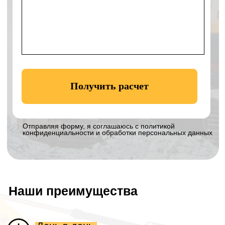
Технопарк:
Московская область,
Богородский г.о., село Балобаново,
территория Усадьба, Земельный участок 2
Навигатор к технопарку:
Построить
маршрут
Телефон:
+7 906 011-92-94
Email:
eco_klever@mail.ru
WhatsApp:
8 906 011 92 94
График работы:
с 8 до 19 без выходных
Остались вопросы? Напишите нам!
Офис