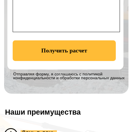
Технопарк:
Московская область,
Богородский г.о., село Балобаново,
территория Усадьба, Земельный участок 2
Навигатор к технопарку:
Построить
маршрут
Телефон:
+7 906 011-92-94
Email:
eco_klever@mail.ru
WhatsApp:
8 906 011 92 94
График работы:
с 8 до 19 без выходных
Остались вопросы? Напишите нам!
Офис