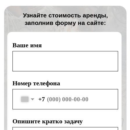
День в день
Подача спецтехники день в день
Без наценок
Без наценок в выходные и праздники
Своя техника
Собственная спецтехника ведущих
марок
Безопасность
Безопасность и правильное
выполнение работ
Контакты
ООО «КЛЕВЕР»
Офис:
г. Ногинск, ул. Советской
Конституции, д. 2А, пом. II-2.3