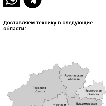
Аренда оборудования
Предоставляем оборудование на смену,
неделю, месяц
При любой погоде в любое
Подача спецтехники день
Без наценок в выходные
время года
в день
и праздники
Узнайте стоимость аренды,
заполнив форму на сайте:
Ваше имя