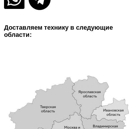
Аренда оборудования
Предоставляем оборудование на смену,
неделю, месяц
При любой погоде в любое
Подача спецтехники день
Без наценок в выходные
время года
в день
и праздники
Узнайте стоимость аренды,
заполнив форму на сайте:
Ваше имя