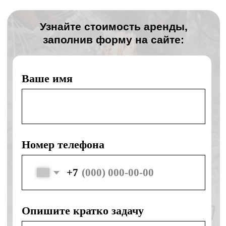
День в день
Подача спецтехники день в день
Без наценок
Без наценок в выходные и праздники
Своя техника
Собственная спецтехника ведущих
марок
Безопасность
Безопасность и правильное
выполнение работ
Контакты
ООО «КЛЕВЕР»
Офис:
г. Ногинск, ул. Советской
Конституции, д. 2А, пом. II-2.3