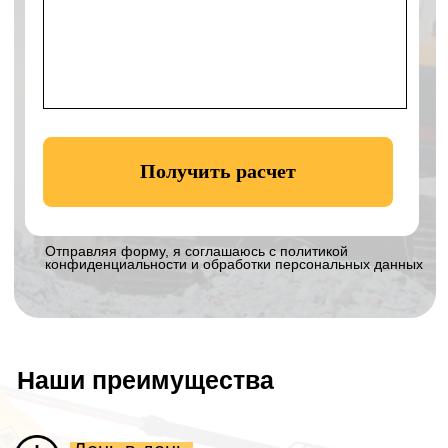
Технопарк:
Московская область,
Богородский г.о., село Балобаново,
территория Усадьба, Земельный участок 2
Навигатор к технопарку:
Построить
маршрут
Телефон:
+7 906 011-92-94
Email:
eco_klever@mail.ru
WhatsApp:
8 906 011 92 94
График работы:
с 8 до 19 без выходных
Остались вопросы? Напишите нам!
Офис