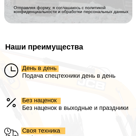
Email:
eco_klever@mail.ru
WhatsApp:
8 906 011 92 94
График работы:
с 8 до 19 без выходных
Остались вопросы? Напишите нам!
Офис