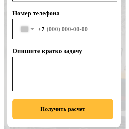
Собственная спецтехника ведущих
марок
Безопасность
Безопасность и правильное
выполнение работ
Контакты
ООО «КЛЕВЕР»
Офис:
г. Ногинск, ул. Советской
Конституции, д. 2А, пом. II-2.3
Технопарк:
Московская область,
Богородский г.о., село Балобаново,
территория Усадьба, Земельный участок 2
Навигатор к технопарку:
Построить
маршрут
Телефон:
+7 906 011-92-94