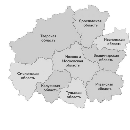
При любой погоде в любое
Подача спецтехники день
Без наценок в выходные
время года
в день
и праздники
Узнайте стоимость услуги
с точностью до 95% по телефону
Ваше имя
Номер телефона
+7
Опишите кратко задачу