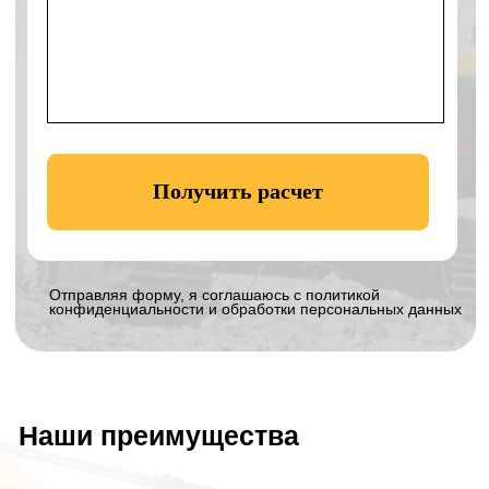
Контакты
ООО «КЛЕВЕР»
Офис:
г. Ногинск, ул. Советской
Конституции, д. 2А, пом. II-2.3
Технопарк:
Московская область,
Богородский г.о., село Балобаново,
территория Усадьба, Земельный участок 2
Навигатор к технопарку:
Построить
маршрут
Телефон:
+7 906 011-92-94
Email:
eco_klever@mail.ru
WhatsApp:
8 906 011 92 94
График работы:
с 8 до 19 без выходных