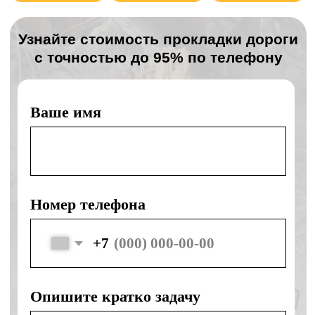
Отправляя форму, я соглашаюсь с политикой
конфиденциальности и обработки персональных данных
Наши преимущества
День в день
Подача спецтехники день в день
Без наценок
Без наценок в выходные и праздники
Своя техника
Собственная спецтехника ведущих
марок
Безопасность
Безопасность и правильное
выполнение работ