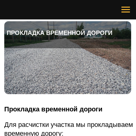
ПРОКЛАДКА ВРЕМЕННОЙ ДОРОГИ
Прокладка временной дороги
Для расчистки участка мы прокладываем
временную дорогу:
— снятие растительного слоя
— засыпка и утрамбовка карьерным
песком
— установка дорожных плит
— проезд в любую погоду