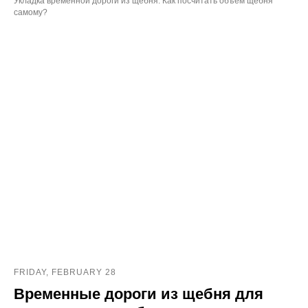
Укладка временной дороги из щебня. Как посчитать объем щебня
самому?
FRIDAY, FEBRUARY 28
Временные дороги из щебня для