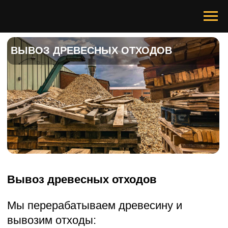
ВЫВОЗ ДРЕВЕСНЫХ ОТХОДОВ
Вывоз древесных отходов
Мы перерабатываем древесину и
вывозим отходы:
— корчевание пней
— переработка древесины шрёдером
— вывоз древесных отходов
Хотите заказать услугу? Звоните,